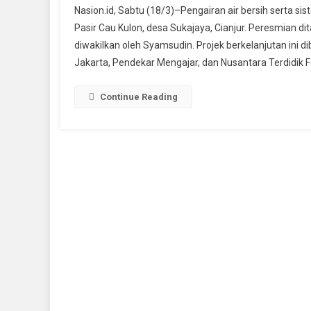
Nasion.id, Sabtu (18/3)–Pengairan air bersih serta s
Ci
Pasir Cau Kulon, desa Sukajaya, Cianjur. Peresmian 
B
diwakilkan oleh Syamsudin. Projek berkelanjutan ini d
B
Jakarta, Pendekar Mengajar, dan Nusantara Terdidik
P
M
Pr
Continue Reading
Be
Di
K
Pa
C
K