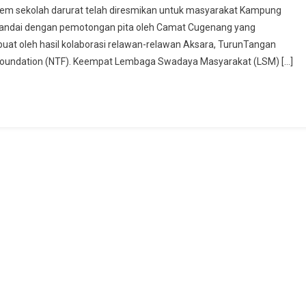
istem sekolah darurat telah diresmikan untuk masyarakat Kampung
anjur
ditandai dengan pemotongan pita oleh Camat Cugenang yang
erkolaborasi
ibuat oleh hasil kolaborasi relawan-relawan Aksara, TurunTangan
ersama
 Foundation (NTF). Keempat Lembaga Swadaya Masyarakat (LSM) […]
emerintah
engerjakan
ojek
rkelanjutan
ampung
sir
au
ulon