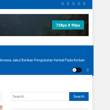
onesia Jakut Berikan Pengobatan Herbal Pada Korban
Search
for: