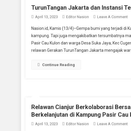
TurunTangan Jakarta dan Instansi T
O
April 13, 2023
Editor Nasion
Leave A Comment
T
Nasion.id, Kamis (13/4)–Gempa bumi yang terjadi di K
J
kampung. Tapi juga mengakibatkan tersumbatnya mat
D
Pasir Cau Kulon dan warga Desa Suka Jaya, Kec Cugena
In
relawan Gerakan TurunTangan Jakarta mengajak war
Te
B
W
Continue Reading
B
K
Relawan Cianjur Berkolaborasi Bers
Berkelanjutan di Kampung Pasir Cau 
O
April 13, 2023
Editor Nasion
Leave A Comment
R