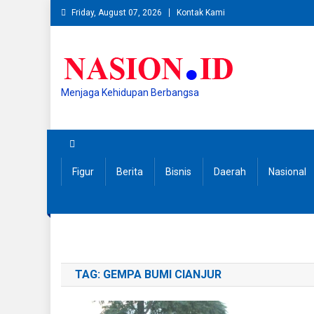
Skip
Friday, August 07, 2026
Kontak Kami
to
content
Menjaga Kehidupan Berbangsa
Figur
Berita
Bisnis
Daerah
Nasional
TAG:
GEMPA BUMI CIANJUR