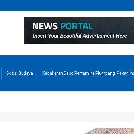
Sosial Budaya
Kebakaran Depo Pertamina Plumpang, Rekan Ind