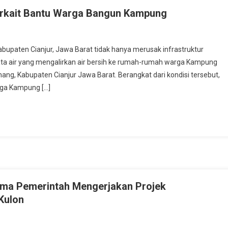
erkait Bantu Warga Bangun Kampung
n
urunTangan
abupaten Cianjur, Jawa Barat tidak hanya merusak infrastruktur
akarta
a air yang mengalirkan air bersih ke rumah-rumah warga Kampung
an
ng, Kabupaten Cianjur Jawa Barat. Berangkat dari kondisi tersebut,
stansi
ga Kampung […]
rkait
antu
arga
angun
ampung
ama Pemerintah Mengerjakan Projek
Kulon
n
elawan