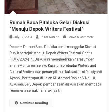
Rumah Baca Pitaloka Gelar Diskusi
“Menuju Depok Writers Festival”
On
July 12, 2024
Editor Nasion
Leave A Comment
Rumah
Depok – Rumah Baca Pitaloka bakal menggelar Diskusi
Baca
Publik bertajuk Menuju Depok Writers Festival, Sabtu
Pitaloka
(13/7/2024) ini. Diskusi ini menghadirkan narasumber
Gelar
Imam Muhtarom selaku Kurator Borobudur Writers and
Diskusi
“Menuju
Cultural Festival dan penampil musikalisasi puisi Rinidiyanti
Depok
Ayahbi. Bertempat di Jalan KH Ahmad Dahlan V No. 10,
Writers
Kukusan, Beji, Depok, pembahasan diskusi akan membaca
Festival”
fenomena semakin maraknya […]
Continue Reading