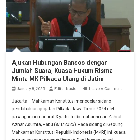
Ajukan Hubungan Bansos dengan
Jumlah Suara, Kuasa Hukum Risma
Minta MK Pilkada Ulang di Jatim
On
January 8, 2025
Editor Nasion
Leave A Comment
Ajukan
Jakarta – Mahkamah Konstitusi menggelar sidang
Hubunga
pendahuluan gugatan Pilkada Jawa Timur 2024 oleh
Bansos
pasangan nomor urut 3 yaitu Tri Rismaharini dan Zahrul
Dengan
Azhar Asumta, Rabu (8/1/2025). Pada sidang di Gedung
Jumlah
Suara,
Mahkamah Konstitusi Republik Indonesia (MKRI) ini, kuasa
Kuasa