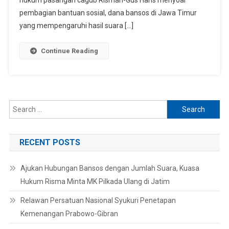
hukum pasangan cagub Rismah-Gus Hans menyoal
Hukum
pembagian bantuan sosial, dana bansos di Jawa Timur
Risma
yang mempengaruhi hasil suara […]
Minta
MK
Continue Reading
Pilkada
Ulang
Di
Jatim
Search
for:
RECENT POSTS
Ajukan Hubungan Bansos dengan Jumlah Suara, Kuasa
Hukum Risma Minta MK Pilkada Ulang di Jatim
Relawan Persatuan Nasional Syukuri Penetapan
Kemenangan Prabowo-Gibran